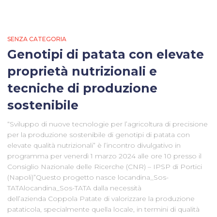
SENZA CATEGORIA
Genotipi di patata con elevate
proprietà nutrizionali e
tecniche di produzione
sostenibile
“Sviluppo di nuove tecnologie per l’agricoltura di precisione
per la produzione sostenibile di genotipi di patata con
elevate qualità nutrizionali” è l’incontro divulgativo in
programma per venerdì 1 marzo 2024 alle ore 10 presso il
Consiglio Nazionale delle Ricerche (CNR) – IPSP di Portici
(Napoli)”Questo progetto nasce locandina_Sos-
TATAlocandina_Sos-TATA dalla necessità
dell’azienda Coppola Patate di valorizzare la produzione
pataticola, specialmente quella locale, in termini di qualità