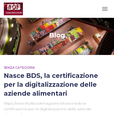
TOGG
Blog
SENZA CATEGORIA
Nasce BDS, la certificazione
per la digitalizzazione delle
aziende alimentari
https://www.fruitbookmagazine.it/nasce-bds-la-
certificazione-per-la-digitalizzazione-delle-aziende-