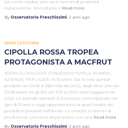
sia come residuo zero sia in termini di proprietà
nutraceutiche. Nonostante il
Read more
By
Osservatorio Freschissimi
,
2 anni
ago
SENZA CATEGORIA
CIPOLLA ROSSA TROPEA
PROTAGONISTA A MACFRUT
ZOOM SU RISULTATI CONSORZIO TUTELA NUMERI,
AZIENDE TRIPLICATE IN 15 ANNI Dai 10 mila quintali
prodotti nel 2008 ai 380 mila del 2022; dagli ettari che nel
2008 erano tra gli 80 ed i 100 ai 1000 ettari raggiunti nel
2022. Le aziende aderenti al Consorzio sono triplicate nel
giro di 15 anni e oggi rappresentano la quasi totalità dei
produttori presenti nell’areale. La crescita, in termini di
produzione, cammina di pari passo con una
Read more
By
Osservatorio Freschissimi
,
3 anni
ago