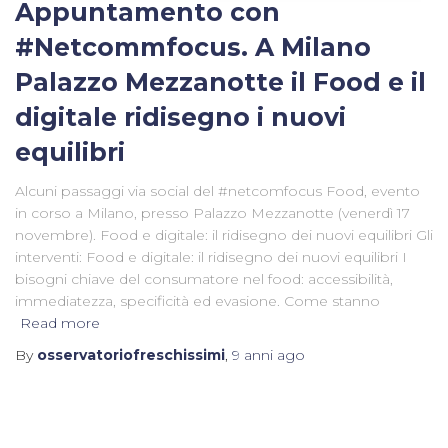
Appuntamento con
#Netcommfocus. A Milano
Palazzo Mezzanotte il Food e il
digitale ridisegno i nuovi
equilibri
Alcuni passaggi via social del #netcomfocus Food, evento
in corso a Milano, presso Palazzo Mezzanotte (venerdì 17
novembre). Food e digitale: il ridisegno dei nuovi equilibri Gli
interventi: Food e digitale: il ridisegno dei nuovi equilibri I
bisogni chiave del consumatore nel food: accessibilità,
immediatezza, specificità ed evasione. Come stanno
Read more
By
osservatoriofreschissimi
,
9 anni
ago