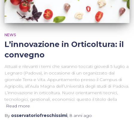
NEWS
L’innovazione in Orticoltura: il
convegno
Attuali e rilevanti i temi che saranno toccati giovedì 5 luglio a
Legnaro (Padova), in occasione di un organizzato dal
giornale Terra e Vita. Appuntamento presso il Campus di
Agripolis, all’Aula Magna dell’Università degli studi di Padova.
L’innovazione in orticoltura. Nuovi orientamenti tecnici,
tecnologici, gestionali, economici: questo il titolo della
Read more
By
osservatoriofreschissimi
,
8 anni
ago