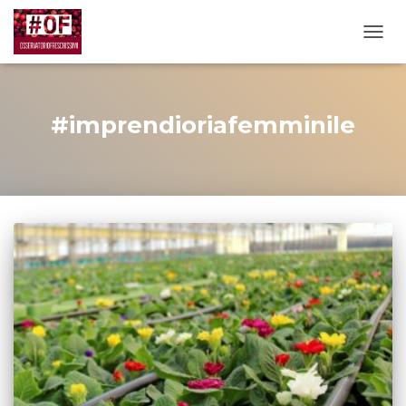
TOGG
#imprendioriafemminile