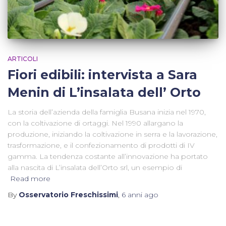
ARTICOLI
Fiori edibili: intervista a Sara
Menin di L’insalata dell’ Orto
La storia dell’azienda della famiglia Busana inizia nel 1970,
con la coltivazione di ortaggi. Nel 1990 allargano la
produzione, iniziando la coltivazione in serra e la lavorazione,
trasformazione, e il confezionamento di prodotti di IV
gamma. La tendenza costante all’innovazione ha portato
alla nascita di L’insalata dell’Orto srl, un esempio di
Read more
By
Osservatorio Freschissimi
,
6 anni
ago