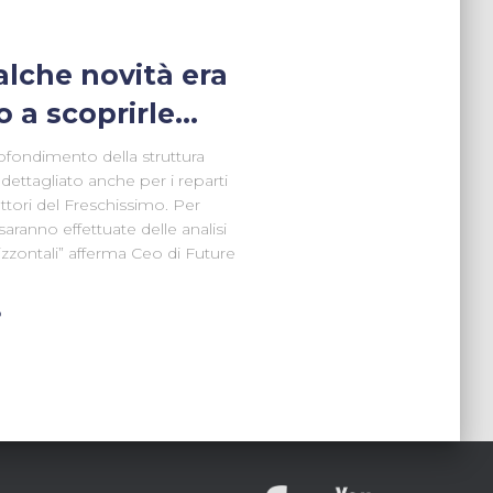
alche novità era
o a scoprirle…
ofondimento della struttura
ettagliato anche per i reparti
ettori del Freschissimo. Per
nno effettuate delle analisi
rizzontali” afferma Ceo di Future
o