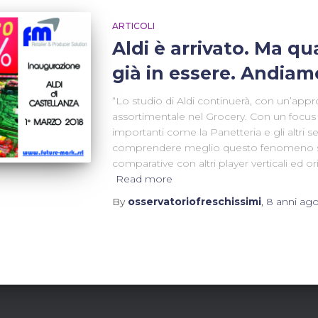
ARTICOLI
Aldi è arrivato. Ma qu
già in essere. Andiam
“Lo studio di Aldi continuerà, con un’appr
assortimentale nel Grocery. Con un focus d
importanti come la Panetteria e gli altri s
comprendere meglio questo fenomeno sara
comparative con altri player verticali ed o
Read more
By
osservatoriofreschissimi
,
8 anni
ag