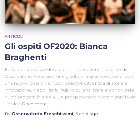
ARTICOLI
Gli ospiti OF2020: Bianca
Braghenti
Forte del successo delle edizioni precedenti, l’ evento di
Osservatorio Freschissimi è giunto alla quarta edizione, con
una nuova location e nuovi obiettivi. Città ricca di storia e
innovazione, Napoli sarà l’hub in cui analizzare e condividere
nuovi progetti in area 4. Un progetto nato quattro anni fa da
un’idea
Read more
By
Osservatorio Freschissimi
,
6 anni
ago