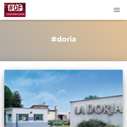
TOGG
#doria