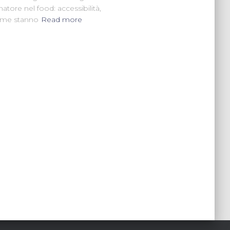
atore nel food: accessibilità,
Come stanno
Read more