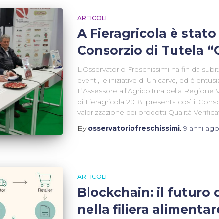
ARTICOLI
A Fieragricola è stato
Consorzio di Tutela “Q
L’Osservatorio Freschissimi ha fin da sub
eventi, le iniziative di Unicarve, ed è entusia
L’Assessore all’Agricoltura della Regione
di Fieragricola 2018, presenta così il Cons
valorizzazione dei prodotti Qualità Verificata
By
osservatoriofreschissimi
,
9 anni
ago
ARTICOLI
Blockchain: il futuro 
nella filiera alimentar