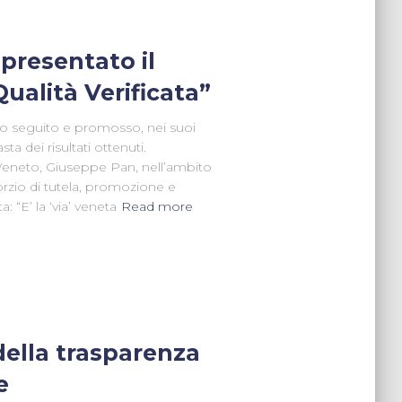
 presentato il
ualità Verificata”
ito seguito e promosso, nei suoi
sta dei risultati ottenuti.
 Veneto, Giuseppe Pan, nell’ambito
orzio di tutela, promozione e
: “E’ la ‘via’ veneta
Read more
della trasparenza
e