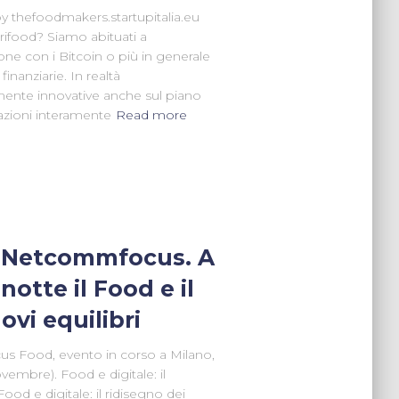
by thefoodmakers.startupitalia.eu
rifood? Siamo abituati a
ione con i Bitcoin o più in generale
finanziarie. In realtà
mente innovative anche sul piano
lazioni interamente
Read more
Netcommfocus. A
otte il Food e il
ovi equilibri
cus Food, evento in corso a Milano,
embre). Food e digitale: il
Food e digitale: il ridisegno dei