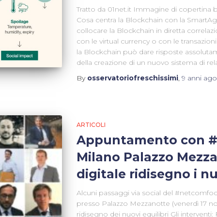
Tratto da 01net.it Immagine di copertina 
Cosa centra la Blockchain con la SmartAg
collocare la Blockchain in diretta correlaz
con le virtual currency o con le transazioni 
la Blockchain può dare risposte assoluta
della creazione di un nuovo sistema di re
By
osservatoriofreschissimi
,
9 anni
ago
ARTICOLI
Appuntamento con #
Milano Palazzo Mezzan
digitale ridisegno i nu
Alcuni passaggi via social del #netcomfo
presso Palazzo Mezzanotte (venerdì 17 nov
ridisegno dei nuovi equilibri Gli interventi: 