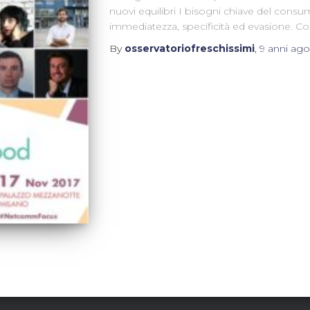
nuovi equilibri I bisogni chiave del consum
immediatezza, specificità ed evasione. 
By
osservatoriofreschissimi
,
9 anni
ago