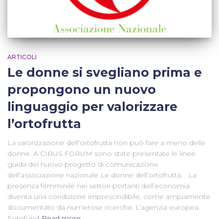
ARTICOLI
Le donne si svegliano prima e
propongono un nuovo
linguaggio per valorizzare
l’ortofrutta
La valorizzazione dell’ortofrutta non può fare a meno delle
donne. A CIBUS FORUM sono state presentate le linee
guida del nuovo progetto di comunicazione
dell’associazione nazionale Le donne dell’ortofrutta. La
presenza femminile nei settori portanti dell’economia
diventa una condizione imprescindibile, come ampiamente
documentato da numerose ricerche. L’agenzia europea
Eurofund
Read more