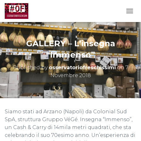
TOGG
GALLERY – L’insegna
“Immenso”
Published by
osservatoriofreschissimi
on
7
Novembre 2018
Siamo stati ad Arzano (Napoli) da Colonial Sud
SpA, struttura Gruppo VéGé. Insegna “Immenso”,
un Cash & Carry di 14mila metri quadrati, che sta
celebrando il suo 70esimo anno. Un’esperienza di