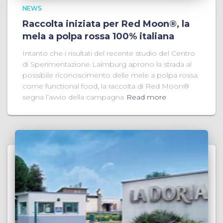
NEWS
Raccolta iniziata per Red Moon®, la
mela a polpa rossa 100% italiana
Intanto che i risultati del recente studio del Centro
di Sperimentazione Laimburg aprono la strada al
possibile riconoscimento delle mele a polpa rossa
come functional food, la raccolta di Red Moon®
segna l’avvio della campagna
Read more