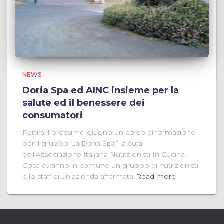
NEWS
Doria Spa ed AINC insieme per la
salute ed il benessere dei
consumatori
Partirà il prossimo giugno un corso di formazione
per il gruppo“La Doria Spa”, a cura
dell’Associazione Italiana Nutrizionisti In Cucina.
Cosa avranno in comune un gruppo di nutrizionisti
e lo staff di un’azienda affermata
Read more