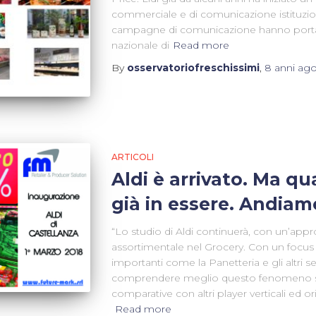
commerciale e di comunicazione istituzio
campagne di comunicazione hanno portato
nazionale di
Read more
By
osservatoriofreschissimi
,
8 anni
ag
ARTICOLI
Aldi è arrivato. Ma qu
già in essere. Andiam
“Lo studio di Aldi continuerà, con un’appr
assortimentale nel Grocery. Con un focus d
importanti come la Panetteria e gli altri s
comprendere meglio questo fenomeno sara
comparative con altri player verticali ed o
Read more