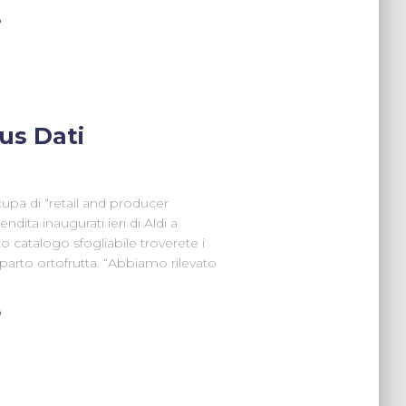
o
cus Dati
cupa di “retail and producer
endita inaugurati ieri di Aldi a
to catalogo sfogliabile troverete i
eparto ortofrutta. “Abbiamo rilevato
o