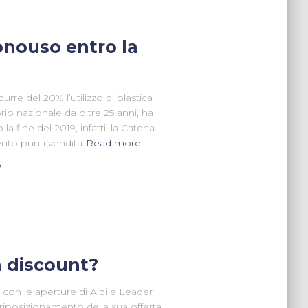
monouso entro la
durre del 20% l’utilizzo di plastica
orio nazionale da oltre 25 anni, ha
 fine del 2019, infatti, la Catena
icento punti vendita
Read more
o
a discount?
lo con le aperture di Aldi e Leader
n riposizionamento della sua offerta