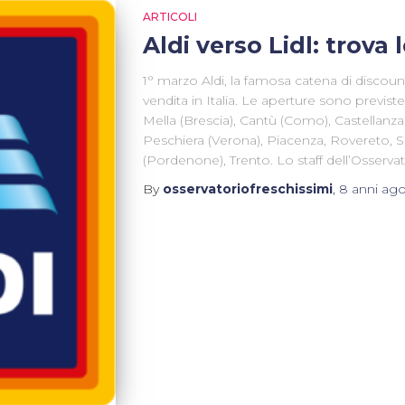
ARTICOLI
Aldi verso Lidl: trova 
1° marzo Aldi, la famosa catena di discount
vendita in Italia. Le aperture sono previs
Mella (Brescia), Cantù (Como), Castellanz
Peschiera (Verona), Piacenza, Rovereto, 
(Pordenone), Trento. Lo staff dell’Osserva
By
osservatoriofreschissimi
,
8 anni
ag