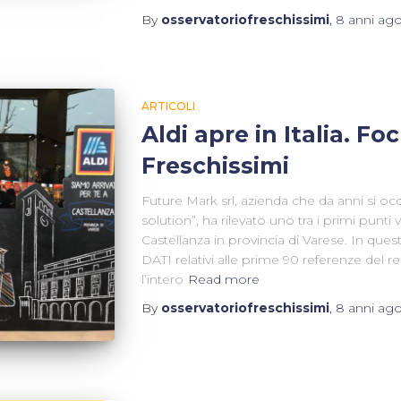
By
osservatoriofreschissimi
,
8 anni
ag
ARTICOLI
Aldi apre in Italia. Fo
Freschissimi
Future Mark srl, azienda che da anni si oc
solution”, ha rilevato uno tra i primi punti v
Castellanza in provincia di Varese. In ques
DATI relativi alle prime 90 referenze del r
l’intero
Read more
By
osservatoriofreschissimi
,
8 anni
ag