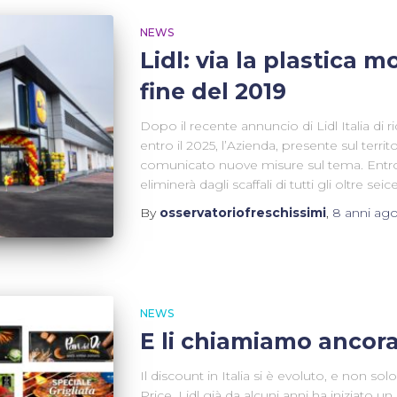
NEWS
Lidl: via la plastica 
fine del 2019
Dopo il recente annuncio di Lidl Italia di ri
entro il 2025, l’Azienda, presente sul territ
comunicato nuove misure sul tema. Entro la
eliminerà dagli scaffali di tutti gli oltre se
By
osservatoriofreschissimi
,
8 anni
ag
NEWS
E li chiamiamo ancor
Il discount in Italia si è evoluto, e non so
Price. Lidl già da alcuni anni ha iniziato u