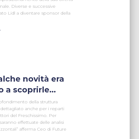
nale. Diverse e successive
 Lidl a diventare sponsor della
o
alche novità era
o a scoprirle…
ofondimento della struttura
ettagliato anche per i reparti
ettori del Freschissimo. Per
nno effettuate delle analisi
rizzontali” afferma Ceo di Future