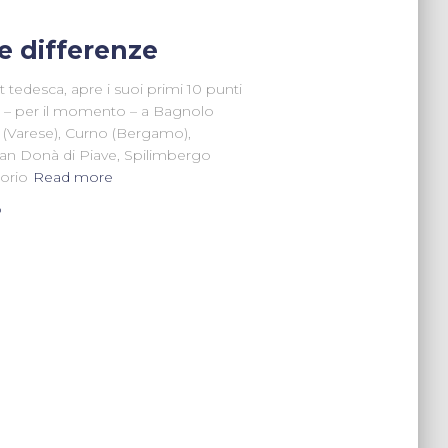
le differenze
 tedesca, apre i suoi primi 10 punti
te – per il momento – a Bagnolo
a (Varese), Curno (Bergamo),
San Donà di Piave, Spilimbergo
torio
Read more
o