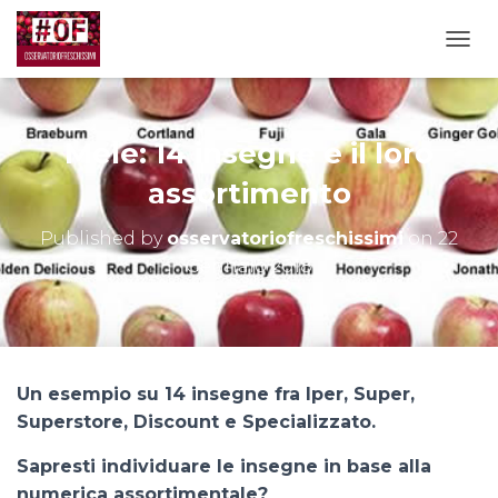
TOGG
Mele: 14 insegne e il loro
assortimento
Published by
osservatoriofreschissimi
on
22
Gennaio 2018
Un esempio su 14 insegne fra Iper, Super,
Superstore, Discount e Specializzato.
Sapresti individuare le insegne in base alla
numerica assortimentale?