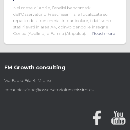
Nel mese di Aprile, l’analisi benchmark
dell’Osservatorio Freschissimi si è focalizzata sul
reparto della pescheria. In particolare, i dati sono
stati rilevati in area A4, coinvolgendo le insegne
Conad (Avellino) e Famila (Atripalda).
Read more
FM Growth consulting
Via Fabio Filzi 4, Milano
comunicazione@osservatoriofreschissimi.eu