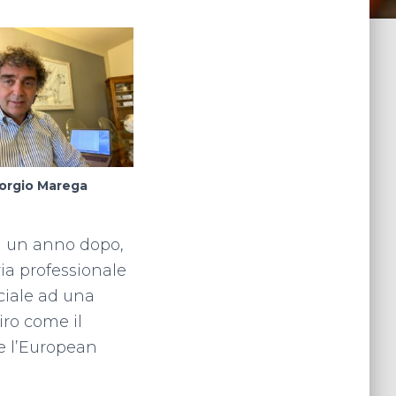
orgio Marega
ra un anno dopo,
ria professionale
ciale ad una
iro come il
e l’European