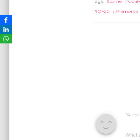
Tags:
#carne
#Coalv
#OF20
#Piemonte
Nam
What's