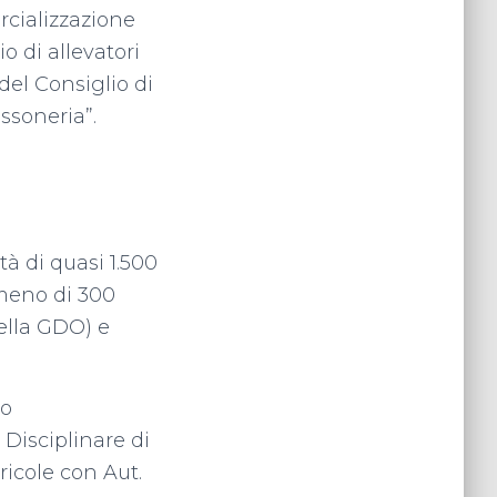
rcializzazione
o di allevatori
el Consiglio di
ssoneria”.
ltà di quasi 1.500
 meno di 300
della GDO) e
ro
 Disciplinare di
ricole con Aut.