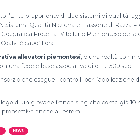
ato l’Ente proponente di due sistemi di qualità, og
SQN Sistema Qualità Nazionale “Fassone di Razza 
 Geografica Protetta “Vitellone Piemontese della c
 Coalvi è capofiliera.
ativa allevatori piemontesi
, è una realtà comme
con una fedele base associativa di oltre 500 soci.
onsorzio che esegue i controlli per l’applicazione de
l logo di un giovane franchising che conta già 10
e propsettive anche all’estero.
I
NEWS