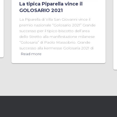
La tipica Piparella vince il
GOLOSARIO 2021
La Piparella di Villa San Giovanni vince il
premio nazionale “Golosario 2021” Grande
successo per il tipico biscotto dell’area
dello Stretto alla manifestazione milanese
“Golosaria” di Paolo Massobrio. Grande
successo alla kermesse Golosaria 2021 di
Read more