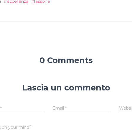
i
#eccellenza
#fassona
0 Comments
Lascia un commento
e
*
Email
*
Websi
 on your mind?