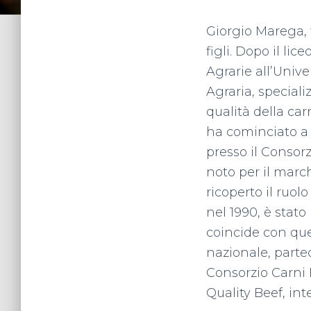
Giorgio Marega, 
figli. Dopo il lic
Agrarie all’Unive
Agraria, speciali
qualità della car
ha cominciato a 
presso il Consor
noto per il marc
ricoperto il ruo
nel 1990, è stato
coincide con que
nazionale, partec
Consorzio Carni
Quality Beef, in