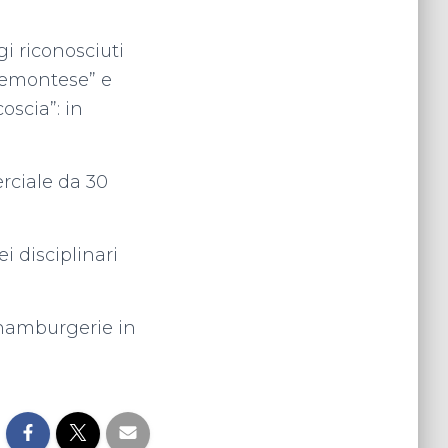
gi riconosciuti
Piemontese” e
oscia”: in
rciale da 30
i disciplinari
 hamburgerie in