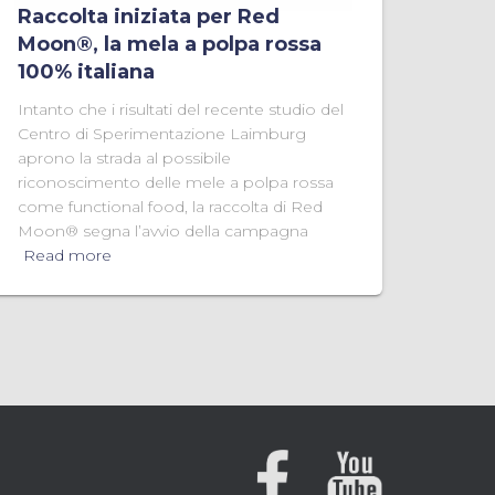
Raccolta iniziata per Red
Moon®, la mela a polpa rossa
100% italiana
Intanto che i risultati del recente studio del
Centro di Sperimentazione Laimburg
aprono la strada al possibile
riconoscimento delle mele a polpa rossa
come functional food, la raccolta di Red
Moon® segna l’avvio della campagna
Read more