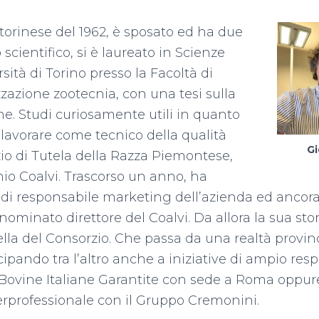
torinese del 1962, è sposato ed ha due
eo scientifico, si è laureato in Scienze
rsità di Torino presso la Facoltà di
zzazione zootecnia, con una tesi sulla
ne. Studi curiosamente utili in quanto
lavorare come tecnico della qualità
Gi
zio di Tutela della Razza Piemontese,
hio Coalvi. Trascorso un anno, ha
lo di responsabile marketing dell’azienda ed anco
 nominato direttore del Coalvi. Da allora la sua sto
lla del Consorzio. Che passa da una realtà provin
ipando tra l’altro anche a iniziative di ampio resp
 Bovine Italiane Garantite con sede a Roma oppur
terprofessionale con il Gruppo Cremonini.