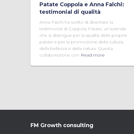
Patate Coppola e Anna Falchi:
testimonial di qualità
Anna Falchi ha scelto di diventare la
testimonial di Coppola Patate, un’azienda
che si distingue per la qualità delle proprie
patate e per la promozione della cultura,
della bellezza e della natura. Questa
collaborazione con
Read more
FM Growth consulting