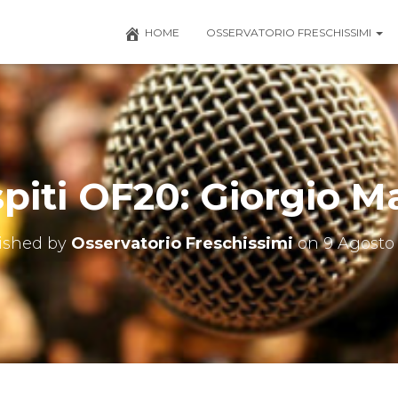
HOME
OSSERVATORIO FRESCHISSIMI
spiti OF20: Giorgio 
ished by
Osservatorio Freschissimi
on
9 Agosto