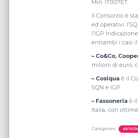
Min. IT007ET.
Il Consorzio è st
ed operativi: l’
l’IGP Indicazione
entrambi i casi il
– Co&Co, Cooper
milioni di euro, 
– Cosiqua
è il C
SQN e IGP.
– Fassoneria
è i
Italia, con ottim
Categories:
ARTICOL